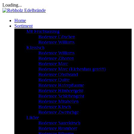
Loading...
Home
Sortiment
Mit Fruchtauszug
Bodensee Cöxchen
Bodensee Williams
Klassisch
Bodensee Williams
Bodensee Zibarten
Bodensee Marc
Bodensee Marc (Eichenfass gereift)
Bodensee Obstbrand
Bodensee Quitte
Bodensee Haferpflaume
Bodensee Himbeergeist
Bodensee Schlehengeist
Bodensee Mirabellen
Bodensee Kirsch
Bodensee Zwetschge
Liköre
Bodensee Sauerkirsch
Bodensee Brombeer
Bodensee Pflaume